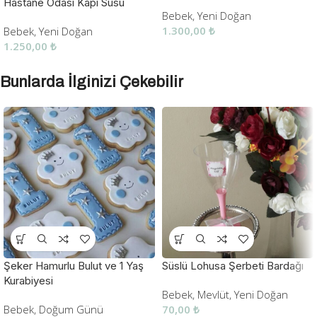
Hastane Odası Kapı Süsü
Bebek
,
Yeni Doğan
1.300,00
₺
Bebek
,
Yeni Doğan
1.250,00
₺
Bunlarda İlginizi Çekebilir
Şeker Hamurlu Bulut ve 1 Yaş
Süslü Lohusa Şerbeti Bardağı
Kurabiyesi
Bebek
,
Mevlüt
,
Yeni Doğan
Bebek
,
Doğum Günü
70,00
₺