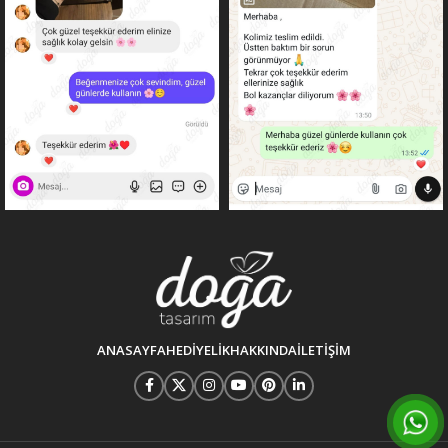
ANASAYFA
HEDIYELIK
HAKKINDA
İLETIŞIM