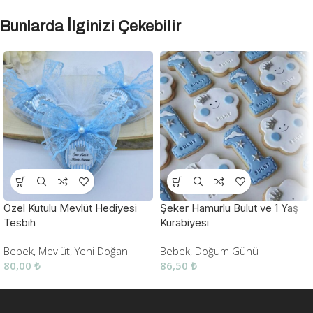
Bunlarda İlginizi Çekebilir
Özel Kutulu Mevlüt Hediyesi
Şeker Hamurlu Bulut ve 1 Yaş
Tesbih
Kurabiyesi
Bebek
,
Mevlüt
,
Yeni Doğan
Bebek
,
Doğum Günü
80,00
₺
86,50
₺