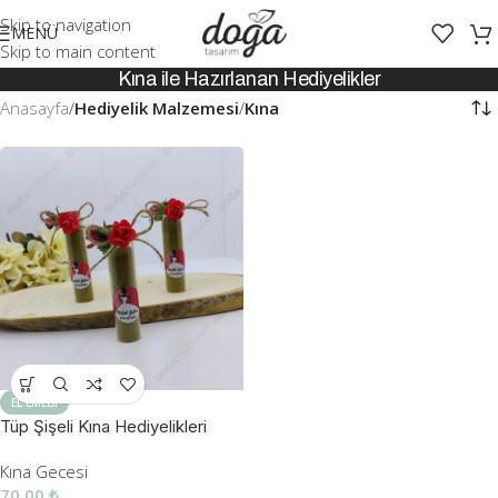
Skip to navigation
MENÜ
Skip to main content
Kına ile Hazırlanan Hediyelikler
Anasayfa
/
Hediyelik Malzemesi
/
Kına
EL EMEĞI
Tüp Şişeli Kına Hediyelikleri
Kına Gecesi
70,00
₺