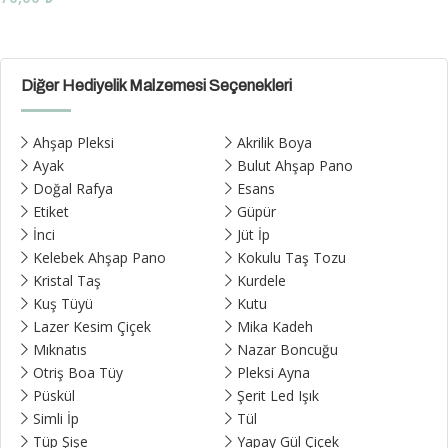
Diğer Hediyelik Malzemesi Seçenekleri
Ahşap Pleksi
Akrilik Boya
Ayak
Bulut Ahşap Pano
Doğal Rafya
Esans
Etiket
Güpür
İnci
Jüt İp
Kelebek Ahşap Pano
Kokulu Taş Tozu
Kristal Taş
Kurdele
Kuş Tüyü
Kutu
Lazer Kesim Çiçek
Mika Kadeh
Mıknatıs
Nazar Boncuğu
Otriş Boa Tüy
Pleksi Ayna
Püskül
Şerit Led Işık
Simli İp
Tül
Tüp Şişe
Yapay Gül Çiçek