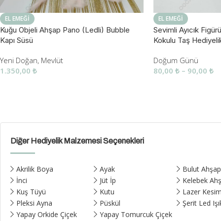
EL EMEĞI
EL EMEĞI
Kuğu Objeli Ahşap Pano (Ledli) Bubble
Sevimli Ayıcık Figü
Kapı Süsü
Kokulu Taş Hediyelik
Yeni Doğan
,
Mevlüt
Doğum Günü
1.350,00
₺
80,00
₺
–
90,00
₺
Diğer Hediyelik Malzemesi Seçenekleri
Akrilik Boya
Ayak
Bulut Ahşa
İnci
Jüt İp
Kelebek Ah
Kuş Tüyü
Kutu
Lazer Kesim
Pleksi Ayna
Püskül
Şerit Led Işı
Yapay Orkide Çiçek
Yapay Tomurcuk Çiçek