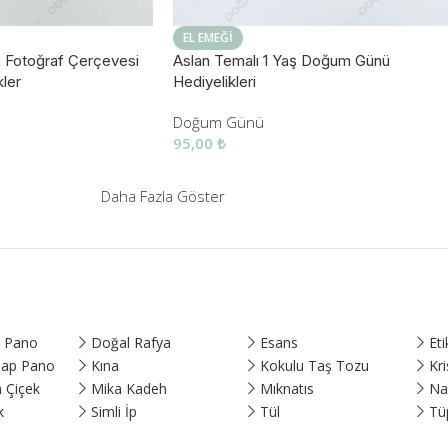
EL EMEĞI
rü Fotoğraf Çerçevesi
Aslan Temalı 1 Yaş Doğum Günü
ler
Hediyelikleri
Doğum Günü
95,00
₺
Daha Fazla Göster
p Pano
Doğal Rafya
Esans
Eti
şap Pano
Kına
Kokulu Taş Tozu
Kri
 Çiçek
Mika Kadeh
Mıknatıs
Na
k
Simli İp
Tül
Tü