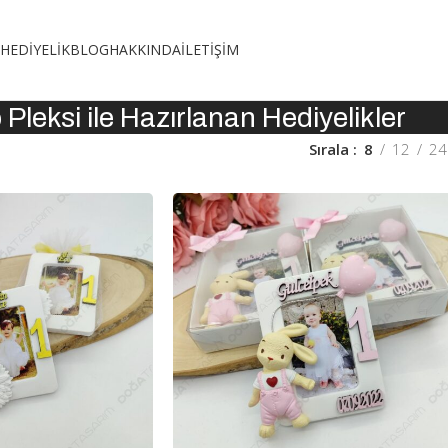
HEDIYELIK
BLOG
HAKKINDA
İLETIŞIM
Pleksi ile Hazırlanan Hediyelikler
Sırala
8
12
24