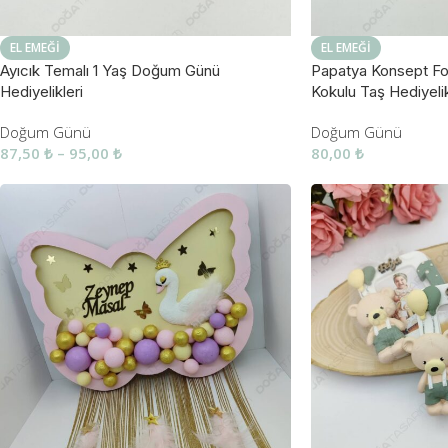
EL EMEĞI
EL EMEĞI
Ayıcık Temalı 1 Yaş Doğum Günü
Papatya Konsept Fo
Hediyelikleri
Kokulu Taş Hediyelik
Doğum Günü
Doğum Günü
87,50
₺
–
95,00
₺
80,00
₺