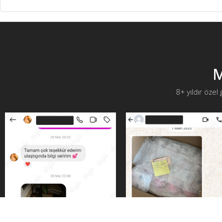
M
8+ yıldır özel