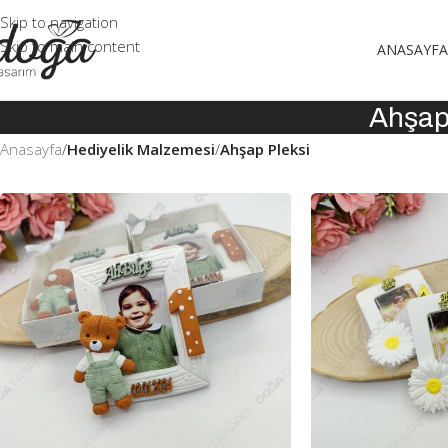
Skip to navigation
Skip to main content
ANASAYFA
Ahşap 
Anasayfa
/
Hediyelik Malzemesi
/
Ahşap Pleksi