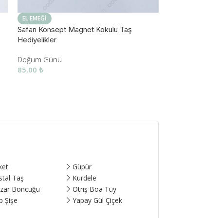
EL EMEĞI
Safari Konsept Magnet Kokulu Taş
Hediyelikler
Doğum Günü
85,00
₺
ket
Güpür
stal Taş
Kurdele
zar Boncuğu
Otriş Boa Tüy
p Şişe
Yapay Gül Çiçek